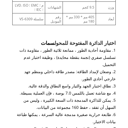
م ؛ EMC ؛ LVD. ISO
وزن
9.5 كجم
الشهادات
؛ IEC ؛
405 مم * 330 مم *
رقم
أبعاد
سلسلة VS-6309
180 مم
الموديل
اختبار الدائرة المفتوحة للمحول
سمات
1. مقاومة أحادية الطور ، ممانعة ثلاثية الطور ، مقاومة ذات
تسلسل صفري (نجمة بنقطة محايدة) ، وظيفة اختبار عدم
التحميل.
2. وضعان لإمداد الطاقة: مصدر طاقة داخلي ومنظم جهد
خارجي أحادي الطور.
3. نطاق اختبار الجهد والتيار واسع النطاق والدقة عالية.
4. مع شاشة تعمل باللمس 7.0 بوصة ، فإن العملية بسيطة.
5. يمكن للذاكرة المدمجة ذات السعة الكبيرة ، وليس من
السهل أن تفقد ، حفظ 160 مجموعة من البيانات.
6. طابعة حرارية صغيرة مدمجة عالية السرعة ، يمكنها طباعة
بيانات الاختبار.