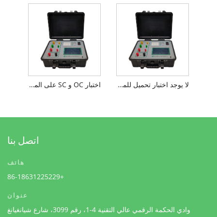
لا يوجد اختبار تحميل للمحول
اختبار OC و SC على المحول
اتصل بنا
هاتف
+86-18631225229
عنوان
وادي الحكمة الرقمي عالي التقنية 4-1، رقم 3099، شارع شيانغيانغ