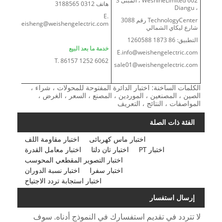
WeshineLimited 602 ، المبنى 3
هاتف 0312 3188565
، Diangu
E.
TechnologyCenter رقم 3088
bdweisheng@weishengelectric.com
شارع ليكاي الشمالي
التطبيق: 86 1873 1260588
خدمة ما بعد البيع
E.info@weishengelectric.com
T. 86157 1252 6062
sale01@weishengelectric.com
الكلمات الساخنة: اختبار الدائرة المفتوحة للمحولات ، شراء ،
الصين ، المصنعين ، الموردين ، المصنع ، السعر ، الغرض ،
المواصفات ، النتائج ، التعريف
الفئة ذات الصلة
اختبار ماس كهربائى
اختبار مقاومة اللف
اختبار PT
اختبار تان دلتا
اختبار معامل القدرة
اختبار التصوير المقطعي المحوسب
اختبار سفرا
اختبار نسبة الدوران
اختبار استجابة تردد الاجتياح
إرسال استفسار
لا تتردد في تقديم استفسارك في النموذج أدناه. سوف