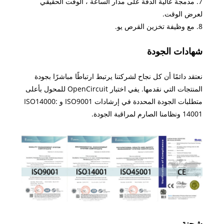
7. مدمجة عالية الدقة على مدار الساعة ، الوقت الحقيقي
لعرض الوقت.
8. مع وظيفة تخزين القرص يو.
شهادات الجودة
نعتقد دائمًا أن كل نجاح لشركتنا يرتبط ارتباطًا مباشرًا بجودة
المنتجات التي نقدمها. يفي اختبار OpenCircuit للمحول بأعلى
متطلبات الجودة المحددة في إرشادات ISO9001 و ISO14000:
14001 ونظامنا الصارم لمراقبة الجودة.
شحنة