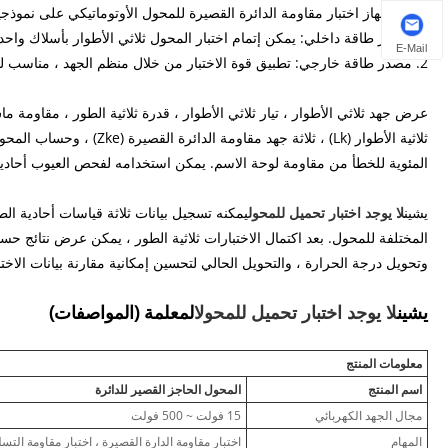
يحتوي جهاز اختبار مقاومة الدائرة القصيرة للمحول الأوتوماتيكي على نموذجين
1. مصدر طاقة داخلي: يمكن إتمام اختبار المحول ثلاثي الأطوار بأسلاك واحدة بدون منظم جهد خارجي. الاختبار بسيط ومناسب للاختبار في الموقع.
E-Mail
2. مصدر طاقة خارجي: تطبيق قوة الاختبار من خلال منظم الجهد ، مناسب للاختبار في الأماكن المغلقة.
ثلاثية الأطوار (Lk) ، ثلاثة
المئوية للخطأ من مقاومة لوحة الاسم. يمكن استخدامه لفحص العيوب أحادية 
يشين
لا يوجد اختبار تحميل للمحول
يمكنه تسجيل بيانات ثلاثة قياسات أحادية ال
المختلفة للمحول. بعد اكتمال الاختبارات ثلاثية الطور ، يمكن عرض نتائج حساب 
وتحويل درجة الحرارة ، والتحويل الحالي لتحسين إمكانية مقارنة بيانات الاختبار. VS-6309B لديه وظائف اختبار عدم التحميل وال
يشين
لا يوجد اختبار تحميل للمحول
المعلمة (المواصفات)
معلومات المنتج
اسم المنتج
المحول الحاجز القصير للدائرة
مجال الجهد الكهربائي
15 فولت ~ 500 فولت
المهام
اختبار مقاومة الدارة القصيرة ، اختبار مقاومة الت