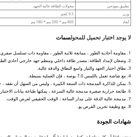
تطبيق نموذجي
محولات الطاقة عالية الجهد.
وزن
9.5 كجم
أبعاد
405 مم * 330 مم * 180 مم
لا يوجد اختبار تحميل للمحول
سمات
1. مقاومة أحادية الطور ، ممانعة ثلاثية الطور ، مقاومة ذات تسلسل صفري (نجمة بنقطة محايدة) ، وظيفة اختبار عدم التحميل.
2. وضعان لإمداد الطاقة: مصدر طاقة داخلي ومنظم جهد خارجي أحادي الطور.
3. نطاق اختبار الجهد والتيار واسع النطاق والدقة عالية.
4. مع شاشة تعمل باللمس 7.0 بوصة ، فإن العملية بسيطة.
5. يمكن للذاكرة المدمجة ذات السعة الكبيرة ، وليس من السهل أن تفقد ، حفظ 160 مجموعة من البيانات.
6. طابعة حرارية صغيرة مدمجة عالية السرعة ، يمكنها طباعة بيانات الاختبار.
7. مدمجة عالية الدقة على مدار الساعة ، الوقت الحقيقي لعرض الوقت.
8. مع وظيفة تخزين القرص يو.
شهادات الجودة