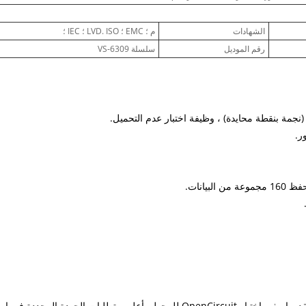
الشهادات
م ؛ EMC ؛ LVD. ISO ؛ IEC ؛
رقم الموديل
سلسلة VS-6309
نعتقد دائمًا أن كل نجاح لشركتنا يرتبط ارتباطًا مباشرًا بجودة المنتجات التي نقدمها. يفي اختبار OpenCircuit للمحول بأعلى متطلبات الجودة