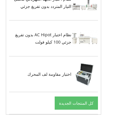
التيار المتردد بدون تفريغ جزئي
نظام اختبار AC Hipot بدون تفريغ
جزئي 100 كيلو فولت
اختبار مقاومة لف المحرك
كل المنتجات الجديدة