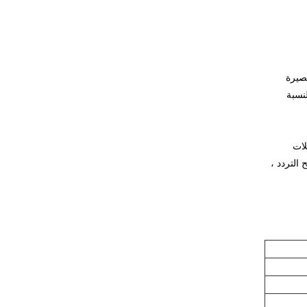
 مفاعلة ماس كهربائى ثلاثية الطور (Xk) ، محاثة قصيرة
 والنسبة
لات
 التردد ،