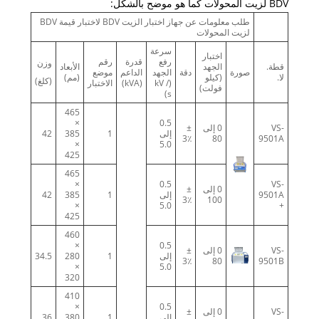
BDV لزيت المحولات كما هو موضح بالشكل:
طلب معلومات عن جهاز اختبار الزيت BDV لاختبار قيمة BDV
لزيت المحولات
سرعة
اختبار
رفع
قدرة
رقم
وزن
قطة.
الجهد
الأبعاد
صورة
دقة
الجهد
الداعم
موضع
لا.
(كيلو
(مم)
(كلغ)
(kV /
(kVA)
الاختبار
فولت)
s)
465
×
0.5
VS-
0 إلى
±
إلى
1
385
42
3٪
80
9501A
×
5.0
425
465
×
0.5
VS-
0 إلى
±
9501A
إلى
1
385
42
3٪
100
×
5.0
+
425
460
×
0.5
VS-
0 إلى
±
إلى
1
280
34.5
3٪
80
9501B
×
5.0
320
410
×
0.5
VS-
0 إلى
±
إلى
1
380
36