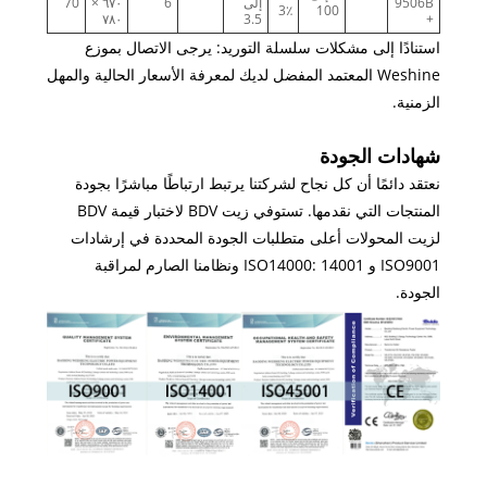
9506B
إلى
6
٦٧٠ ×
70
3٪
100
٧٨٠
3.5
+
استنادًا إلى مشكلات سلسلة التوريد: يرجى الاتصال بموزع
Weshine المعتمد المفضل لديك لمعرفة الأسعار الحالية والمهل
الزمنية.
شهادات الجودة
نعتقد دائمًا أن كل نجاح لشركتنا يرتبط ارتباطًا مباشرًا بجودة
المنتجات التي نقدمها. تستوفي زيت BDV لاختبار قيمة BDV
لزيت المحولات أعلى متطلبات الجودة المحددة في إرشادات
ISO9001 و ISO14000: 14001 ونظامنا الصارم لمراقبة
الجودة.