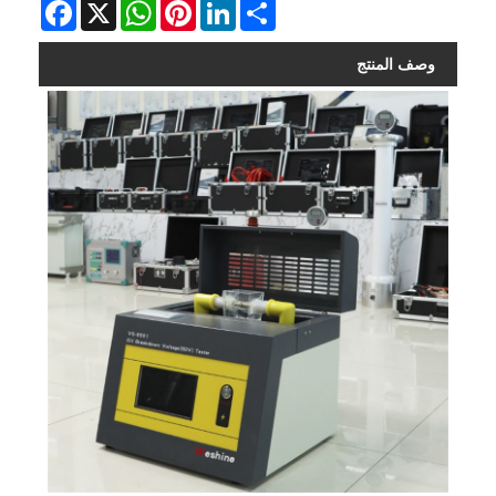
Facebook
WhatsApp
X
Pinterest
LinkedIn
Share
وصف المنتج