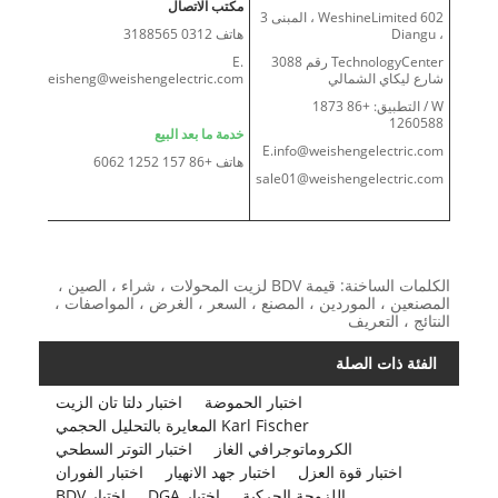
مكتب الاتصال
WeshineLimited 602 ، المبنى 3
، Diangu
هاتف 0312 3188565
TechnologyCenter رقم 3088
E.
شارع ليكاي الشمالي
bdweisheng@weishengelectric.com
W / التطبيق: +86 1873
1260588
خدمة ما بعد البيع
E.info@weishengelectric.com
هاتف +86 157 1252 6062
sale01@weishengelectric.com
الكلمات الساخنة: قيمة BDV لزيت المحولات ، شراء ، الصين ،
المصنعين ، الموردين ، المصنع ، السعر ، الغرض ، المواصفات ،
النتائج ، التعريف
الفئة ذات الصلة
اختبار الحموضة
اختبار دلتا تان الزيت
Karl Fischer المعايرة بالتحليل الحجمي
الكروماتوجرافي الغاز
اختبار التوتر السطحي
اختبار قوة العزل
اختبار جهد الانهيار
اختبار الفوران
اللزوجة الحركية
اختبار DGA
اختبار BDV