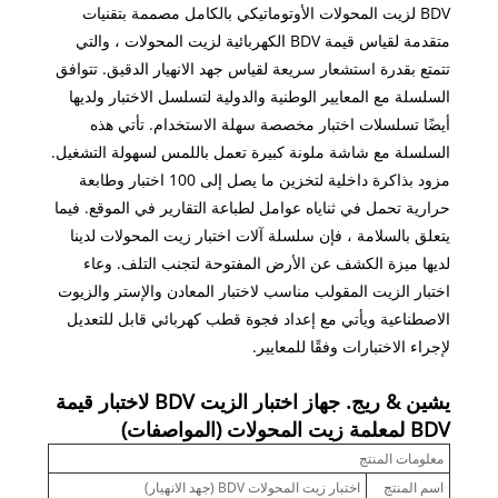
BDV لزيت المحولات الأوتوماتيكي بالكامل مصممة بتقنيات
متقدمة لقياس قيمة BDV الكهربائية لزيت المحولات ، والتي
تتمتع بقدرة استشعار سريعة لقياس جهد الانهيار الدقيق. تتوافق
السلسلة مع المعايير الوطنية والدولية لتسلسل الاختبار ولديها
أيضًا تسلسلات اختبار مخصصة سهلة الاستخدام. تأتي هذه
السلسلة مع شاشة ملونة كبيرة تعمل باللمس لسهولة التشغيل.
مزود بذاكرة داخلية لتخزين ما يصل إلى 100 اختبار وطابعة
حرارية تحمل في ثناياه عوامل لطباعة التقارير في الموقع. فيما
يتعلق بالسلامة ، فإن سلسلة آلات اختبار زيت المحولات لدينا
لديها ميزة الكشف عن الأرض المفتوحة لتجنب التلف. وعاء
اختبار الزيت المقولب مناسب لاختبار المعادن والإستر والزيوت
الاصطناعية ويأتي مع إعداد فجوة قطب كهربائي قابل للتعديل
لإجراء الاختبارات وفقًا للمعايير.
يشين & ريج. جهاز اختبار الزيت BDV لاختبار قيمة
BDV لمعلمة زيت المحولات (المواصفات)
معلومات المنتج
اسم المنتج
اختبار زيت المحولات BDV (جهد الانهيار)