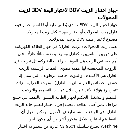
جهاز اختبار الزيت BDV لاختبار قيمة BDV لزيت
المحولات
جهاز اختبار الزيت BDV ، الذي يُطلق عليه أيضًا اسم اختبار قوة
عازل زيت المحولات أو اختبار جهد تفكيك زيت المحولات ،
مصنوع لاختبار قيمة BDV لزيت المحولات.
يعمل زيت المحولات (الزيت العازل) في جهاز الطاقة الكهربائية
على دورين أساسيين ، كعازل ومبرد. بصفته سائلًا عازلًا ، فإن
أهم خصائص الزيت هي القوة العازلة العالية وكسائل تبريد ، فإن
اللزوجة المنخفضة لها أهمية قصوى. النيمات الرئيسية للزيت
العازل هي الأكسدة ، والتلوث (خاصة الرطوبة ، التي تميل إلى
خفض الخصائص العازلة للزيت العازل) ، ودرجة الحرارة الزائدة.
تتم إدارة هؤلاء الأعداء من خلال عمليات التصميم والتركيب
المنظم والتشغيل الحكيم لجهاز الطاقة المملوء بالنفط. في جميع
مراحل عمر أصل الطاقة ، يجب إجراء اختبار لتقييم حالة الزيت
العازل. في الواقع ، بالنسبة لبعض الأصول ، يمكن القول أن
النفط يتم اختباره بشكل متكرر أكثر من أي مكون آخر.
Weshine يخترع سلسلة VS-9501 عبارة عن مجموعة اختبار